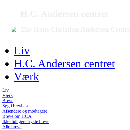
H.C. Andersen centret
The Hans Christian Andersen Centr
Liv
H.C. Andersen centret
Værk
Liv
Værk
Breve
Søg i brevbasen
Afsendere og modtagere
Breve om HCA
Ikke tidligere trykte breve
Alle breve