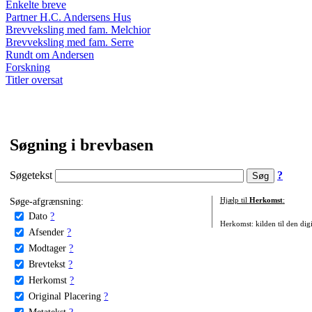
Enkelte breve
Partner H.C. Andersens Hus
Brevveksling med fam. Melchior
Brevveksling med fam. Serre
Rundt om Andersen
Forskning
Titler oversat
Søgning i brevbasen
Søgetekst
?
Søge-afgrænsning:
Hjælp til
Herkomst
:
Dato
?
Herkomst: kilden til den digi
Afsender
?
Modtager
?
Brevtekst
?
Herkomst
?
Original Placering
?
Metatekst
?