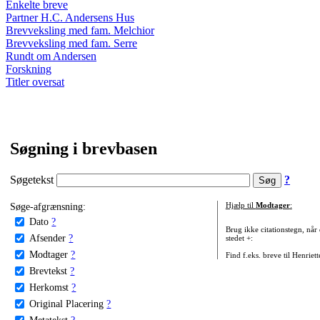
Enkelte breve
Partner H.C. Andersens Hus
Brevveksling med fam. Melchior
Brevveksling med fam. Serre
Rundt om Andersen
Forskning
Titler oversat
Søgning i brevbasen
Søgetekst
?
Søge-afgrænsning:
Hjælp til
Modtager
:
Dato
?
Brug ikke citationstegn, når
Afsender
?
stedet +:
Modtager
?
Find f.eks. breve til Henriet
Brevtekst
?
Herkomst
?
Original Placering
?
Metatekst
?