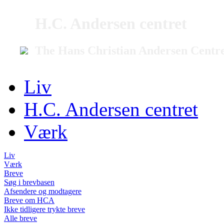
H.C. Andersen centret
The Hans Christian Andersen Centr
Liv
H.C. Andersen centret
Værk
Liv
Værk
Breve
Søg i brevbasen
Afsendere og modtagere
Breve om HCA
Ikke tidligere trykte breve
Alle breve