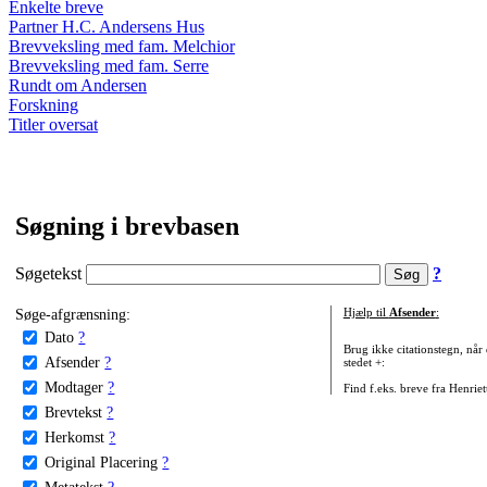
Enkelte breve
Partner H.C. Andersens Hus
Brevveksling med fam. Melchior
Brevveksling med fam. Serre
Rundt om Andersen
Forskning
Titler oversat
Søgning i brevbasen
Søgetekst
?
Søge-afgrænsning:
Hjælp til
Afsender
:
Dato
?
Brug ikke citationstegn, når
Afsender
?
stedet +:
Modtager
?
Find f.eks. breve fra Henrie
Brevtekst
?
Herkomst
?
Original Placering
?
Metatekst
?