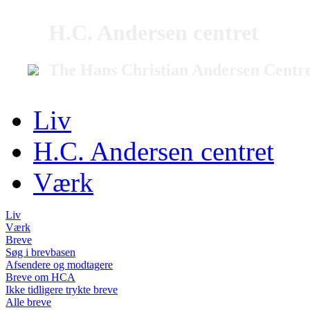
H.C. Andersen centret
The Hans Christian Andersen Centr
Liv
H.C. Andersen centret
Værk
Liv
Værk
Breve
Søg i brevbasen
Afsendere og modtagere
Breve om HCA
Ikke tidligere trykte breve
Alle breve