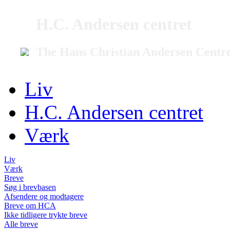
H.C. Andersen centret
The Hans Christian Andersen Centr
Liv
H.C. Andersen centret
Værk
Liv
Værk
Breve
Søg i brevbasen
Afsendere og modtagere
Breve om HCA
Ikke tidligere trykte breve
Alle breve