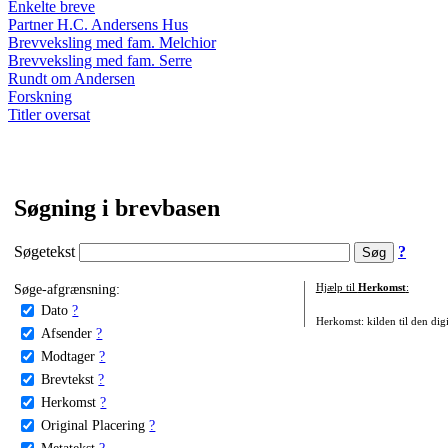
Enkelte breve
Partner H.C. Andersens Hus
Brevveksling med fam. Melchior
Brevveksling med fam. Serre
Rundt om Andersen
Forskning
Titler oversat
Søgning i brevbasen
Søgetekst
?
Søge-afgrænsning:
Hjælp til
Herkomst
:
Dato
?
Herkomst: kilden til den digi
Afsender
?
Modtager
?
Brevtekst
?
Herkomst
?
Original Placering
?
Metatekst
?