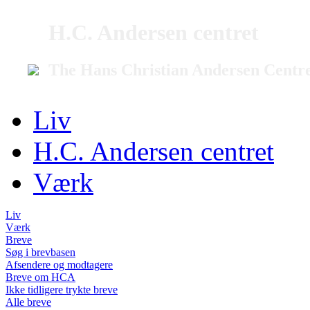
H.C. Andersen centret
The Hans Christian Andersen Centr
Liv
H.C. Andersen centret
Værk
Liv
Værk
Breve
Søg i brevbasen
Afsendere og modtagere
Breve om HCA
Ikke tidligere trykte breve
Alle breve