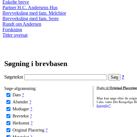
Enkelte breve
Partner H.C. Andersens Hus
Brevveksling med fam. Melchior
Brevveksling med fam. Serre
Rundt om Andersen
Forskning
Titler oversat
Søgning i brevbasen
Søgetekst
?
Søge-afgrænsning:
Hjælp til
Original Placering
Dato
?
Man kan søge efter de origi
Afsender
?
f.eks. være
Det Kongelige Bi
kongelig*
.
Modtager
?
Brevtekst
?
Herkomst
?
Original Placering
?
Metatekst
?