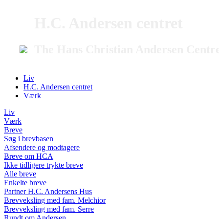
H.C. Andersen centret
The Hans Christian Andersen Centr
Liv
H.C. Andersen centret
Værk
Liv
Værk
Breve
Søg i brevbasen
Afsendere og modtagere
Breve om HCA
Ikke tidligere trykte breve
Alle breve
Enkelte breve
Partner H.C. Andersens Hus
Brevveksling med fam. Melchior
Brevveksling med fam. Serre
Rundt om Andersen