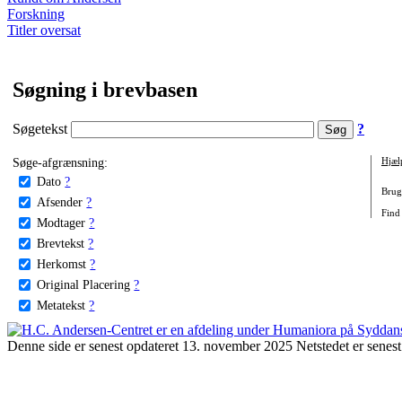
Forskning
Titler oversat
Søgning i brevbasen
Søgetekst
?
Søge-afgrænsning:
Hjæl
Dato
?
Brug 
Afsender
?
Find 
Modtager
?
Brevtekst
?
Herkomst
?
Original Placering
?
Metatekst
?
Denne side er senest opdateret 13. november 2025 Netstedet er senest