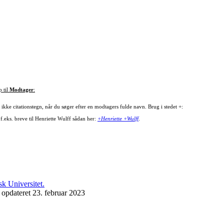
p til
Modtager
:
ikke citationstegn, når du søger efter en modtagers fulde navn. Brug i stedet +:
f.eks. breve til Henriette Wulff sådan her:
+Henriette +Wulff
.
 opdateret 23. februar 2023