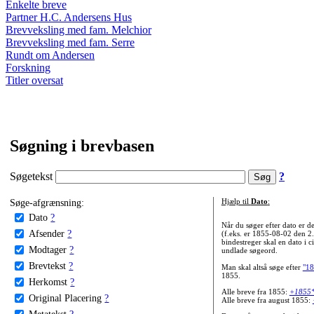
Enkelte breve
Partner H.C. Andersens Hus
Brevveksling med fam. Melchior
Brevveksling med fam. Serre
Rundt om Andersen
Forskning
Titler oversat
Søgning i brevbasen
Søgetekst
?
Søge-afgrænsning:
Hjælp til
Dato
:
Dato
?
Når du søger efter dato er
Afsender
?
(f.eks. er 1855-08-02 den 2
bindestreger skal en dato i c
Modtager
?
undlade søgeord.
Brevtekst
?
Man skal altså søge efter
"18
1855.
Herkomst
?
Alle breve fra 1855:
+1855
Original Placering
?
Alle breve fra august 1855:
Metatekst
?