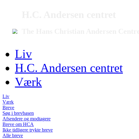
H.C. Andersen centret
The Hans Christian Andersen Centr
Liv
H.C. Andersen centret
Værk
Liv
Værk
Breve
Søg i brevbasen
Afsendere og modtagere
Breve om HCA
Ikke tidligere trykte breve
Alle breve