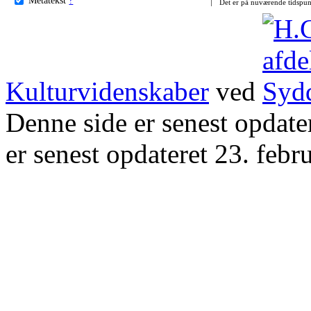
Det er på nuværende tidspun
Kulturvidenskaber
ved
Denne side er senest opdat
er senest opdateret 23. febr