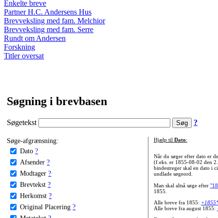
Enkelte breve
Partner H.C. Andersens Hus
Brevveksling med fam. Melchior
Brevveksling med fam. Serre
Rundt om Andersen
Forskning
Titler oversat
Søgning i brevbasen
Søgetekst
?
Søge-afgrænsning:
Hjælp til
Dato
:
Dato
?
Når du søger efter dato er
Afsender
?
(f.eks. er 1855-08-02 den 2
bindestreger skal en dato i c
Modtager
?
undlade søgeord.
Brevtekst
?
Man skal altså søge efter
"18
1855.
Herkomst
?
Alle breve fra 1855:
+1855
Original Placering
?
Alle breve fra august 1855:
Metatekst
?