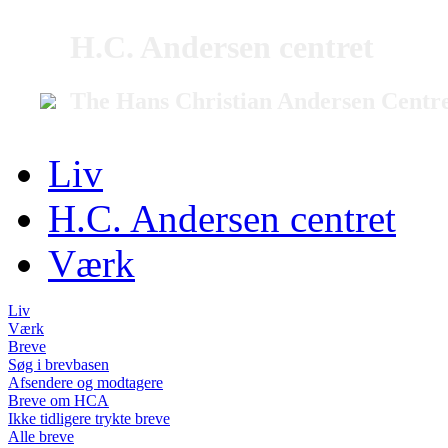
H.C. Andersen centret
The Hans Christian Andersen Centr
Liv
H.C. Andersen centret
Værk
Liv
Værk
Breve
Søg i brevbasen
Afsendere og modtagere
Breve om HCA
Ikke tidligere trykte breve
Alle breve