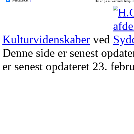
Det er på nuværende tidspun
Kulturvidenskaber
ved
Denne side er senest opdat
er senest opdateret 23. febr