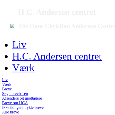
H.C. Andersen centret
The Hans Christian Andersen Centr
Liv
H.C. Andersen centret
Værk
Liv
Værk
Breve
Søg i brevbasen
Afsendere og modtagere
Breve om HCA
Ikke tidligere trykte breve
Alle breve