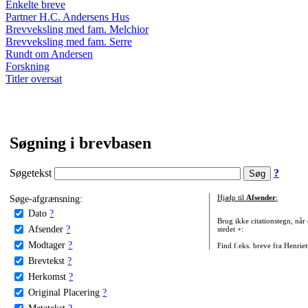
Enkelte breve
Partner H.C. Andersens Hus
Brevveksling med fam. Melchior
Brevveksling med fam. Serre
Rundt om Andersen
Forskning
Titler oversat
Søgning i brevbasen
Søgetekst
?
Søge-afgrænsning:
Hjælp til
Afsender
:
Dato
?
Brug ikke citationstegn, når
Afsender
?
stedet +:
Modtager
?
Find f.eks. breve fra Henrie
Brevtekst
?
Herkomst
?
Original Placering
?
Metatekst
?