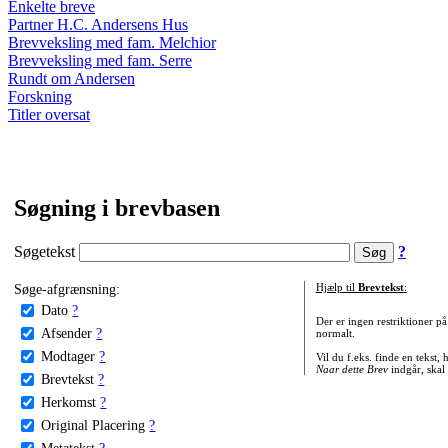
Enkelte breve
Partner H.C. Andersens Hus
Brevveksling med fam. Melchior
Brevveksling med fam. Serre
Rundt om Andersen
Forskning
Titler oversat
Søgning i brevbasen
Søgetekst
?
Søge-afgrænsning:
Hjælp til
Brevtekst
:
Dato
?
Der er ingen restriktioner p
Afsender
?
normalt.
Modtager
?
Vil du f.eks. finde en tekst,
Naar dette Brev
indgår, skal
Brevtekst
?
Herkomst
?
Original Placering
?
Metatekst
?