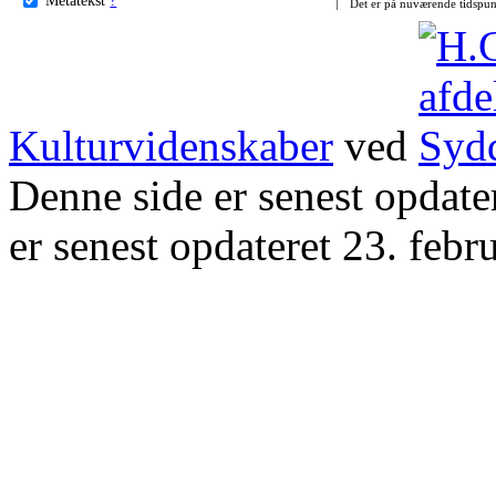
Det er på nuværende tidspun
Kulturvidenskaber
ved
Denne side er senest opdat
er senest opdateret 23. febr