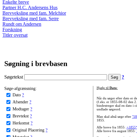
Enkelte breve
Partner H.C. Andersens Hus
Brevveksling med fam. Melchior
Brevveksling med fam. Serre
Rundt om Andersen
Forskning
Titler oversat
Søgning i brevbasen
Søgetekst
?
Søge-afgrænsning:
Hjælp til
Dato
:
Dato
?
Når du søger efter dato er
Afsender
?
(f.eks. er 1855-08-02 den 2
bindestreger skal en dato i c
Modtager
?
undlade søgeord.
Brevtekst
?
Man skal altså søge efter
"18
1855.
Herkomst
?
Alle breve fra 1855:
+1855
Original Placering
?
Alle breve fra august 1855:
Metatekst
?