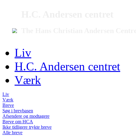
H.C. Andersen centret
The Hans Christian Andersen Centr
Liv
H.C. Andersen centret
Værk
Liv
Værk
Breve
Søg i brevbasen
Afsendere og modtagere
Breve om HCA
Ikke tidligere trykte breve
Alle breve