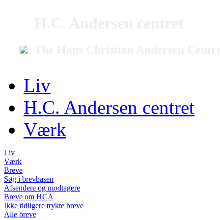
H.C. Andersen centret
The Hans Christian Andersen Centr
Liv
H.C. Andersen centret
Værk
Liv
Værk
Breve
Søg i brevbasen
Afsendere og modtagere
Breve om HCA
Ikke tidligere trykte breve
Alle breve