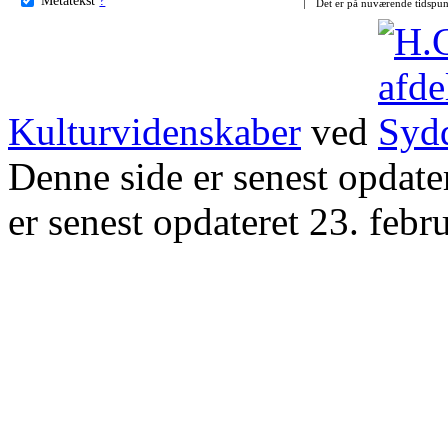
Det er på nuværende tidspun
Kulturvidenskaber
ved
Denne side er senest opdat
er senest opdateret 23. febr