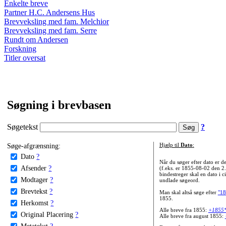
Enkelte breve
Partner H.C. Andersens Hus
Brevveksling med fam. Melchior
Brevveksling med fam. Serre
Rundt om Andersen
Forskning
Titler oversat
Søgning i brevbasen
Søgetekst
?
Søge-afgrænsning:
Hjælp til
Dato
:
Dato
?
Når du søger efter dato er
Afsender
?
(f.eks. er 1855-08-02 den 2
bindestreger skal en dato i c
Modtager
?
undlade søgeord.
Brevtekst
?
Man skal altså søge efter
"18
1855.
Herkomst
?
Alle breve fra 1855:
+1855
Original Placering
?
Alle breve fra august 1855:
Metatekst
?