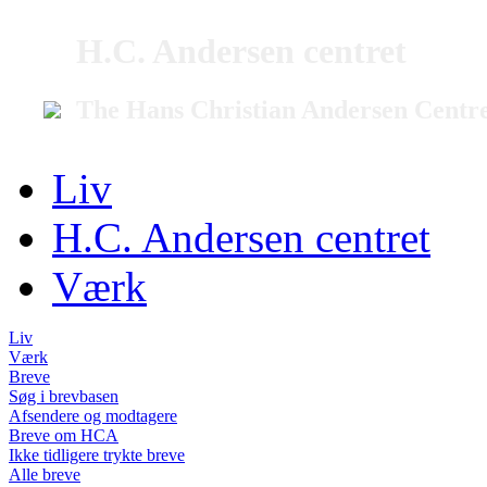
H.C. Andersen centret
The Hans Christian Andersen Centr
Liv
H.C. Andersen centret
Værk
Liv
Værk
Breve
Søg i brevbasen
Afsendere og modtagere
Breve om HCA
Ikke tidligere trykte breve
Alle breve