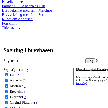
Enkelte breve
Partner H.C. Andersens Hus
Brevveksling med fam. Melchior
Brevveksling med fam. Serre
Rundt om Andersen
Forskning
Titler oversat
Søgning i brevbasen
Søgetekst
?
Søge-afgrænsning:
Hjælp til
Original Placering
Dato
?
Man kan søge efter de origi
Afsender
?
f.eks. være
Det Kongelige Bi
kongelig*
.
Modtager
?
Brevtekst
?
Herkomst
?
Original Placering
?
Metatekst
?