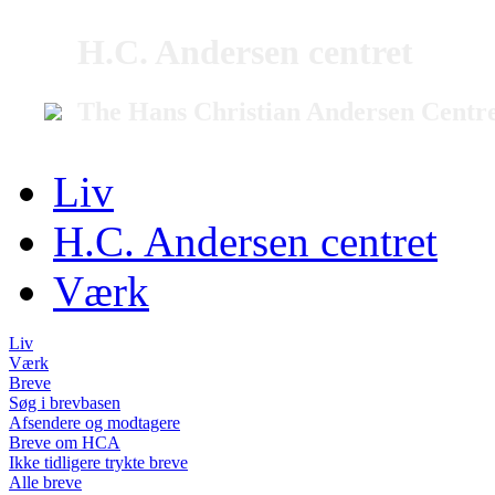
H.C. Andersen centret
The Hans Christian Andersen Centr
Liv
H.C. Andersen centret
Værk
Liv
Værk
Breve
Søg i brevbasen
Afsendere og modtagere
Breve om HCA
Ikke tidligere trykte breve
Alle breve