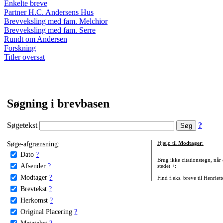
Enkelte breve
Partner H.C. Andersens Hus
Brevveksling med fam. Melchior
Brevveksling med fam. Serre
Rundt om Andersen
Forskning
Titler oversat
Søgning i brevbasen
Søgetekst
?
Søge-afgrænsning:
Hjælp til
Modtager
:
Dato
?
Brug ikke citationstegn, når
Afsender
?
stedet +:
Modtager
?
Find f.eks. breve til Henriet
Brevtekst
?
Herkomst
?
Original Placering
?
Metatekst
?