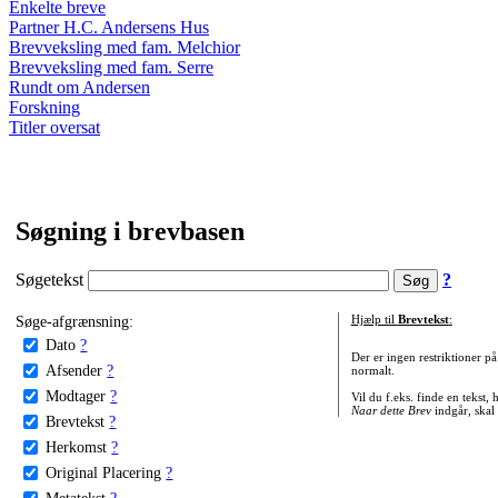
Enkelte breve
Partner H.C. Andersens Hus
Brevveksling med fam. Melchior
Brevveksling med fam. Serre
Rundt om Andersen
Forskning
Titler oversat
Søgning i brevbasen
Søgetekst
?
Søge-afgrænsning:
Hjælp til
Brevtekst
:
Dato
?
Der er ingen restriktioner p
Afsender
?
normalt.
Modtager
?
Vil du f.eks. finde en tekst,
Naar dette Brev
indgår, skal
Brevtekst
?
Herkomst
?
Original Placering
?
Metatekst
?