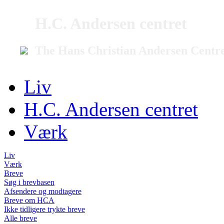
H.C. Andersen centret
The Hans Christian Andersen Centr
Liv
H.C. Andersen centret
Værk
Liv
Værk
Breve
Søg i brevbasen
Afsendere og modtagere
Breve om HCA
Ikke tidligere trykte breve
Alle breve