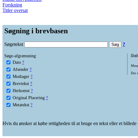
Forskning
Titler oversat
Søgning i brevbasen
Søgetekst
?
Søge-afgrænsning:
Hjæl
Dato
?
Metat
Afsender
?
Der e
Modtager
?
Brevtekst
?
Herkomst
?
Original Placering
?
Metatekst
?
Hvis du ønsker at købe rettigheden til at bruge en tekst eller et billed