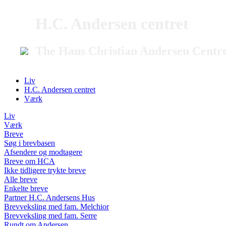
H.C. Andersen centret
The Hans Christian Andersen Centr
Liv
H.C. Andersen centret
Værk
Liv
Værk
Breve
Søg i brevbasen
Afsendere og modtagere
Breve om HCA
Ikke tidligere trykte breve
Alle breve
Enkelte breve
Partner H.C. Andersens Hus
Brevveksling med fam. Melchior
Brevveksling med fam. Serre
Rundt om Andersen