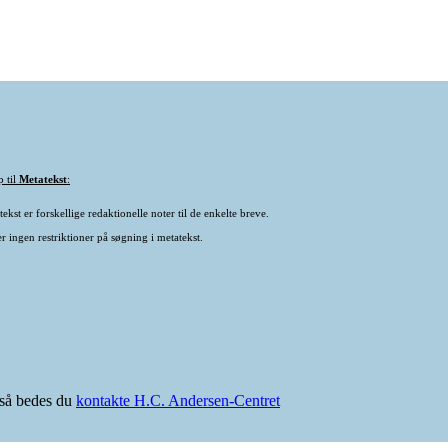
p til
Metatekst
:
ekst er forskellige redaktionelle noter til de enkelte breve.
r ingen restriktioner på søgning i metatekst.
e så bedes du
kontakte H.C. Andersen-Centret