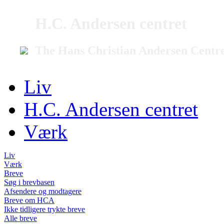
H.C. Andersen centret
The Hans Christian Andersen Centr
Liv
H.C. Andersen centret
Værk
Liv
Værk
Breve
Søg i brevbasen
Afsendere og modtagere
Breve om HCA
Ikke tidligere trykte breve
Alle breve