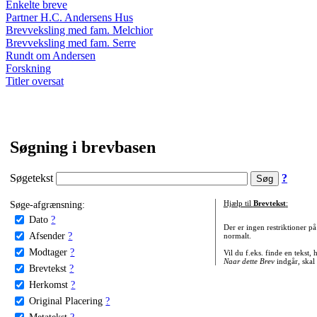
Enkelte breve
Partner H.C. Andersens Hus
Brevveksling med fam. Melchior
Brevveksling med fam. Serre
Rundt om Andersen
Forskning
Titler oversat
Søgning i brevbasen
Søgetekst
?
Søge-afgrænsning:
Hjælp til
Brevtekst
:
Dato
?
Der er ingen restriktioner p
Afsender
?
normalt.
Modtager
?
Vil du f.eks. finde en tekst,
Naar dette Brev
indgår, skal
Brevtekst
?
Herkomst
?
Original Placering
?
Metatekst
?