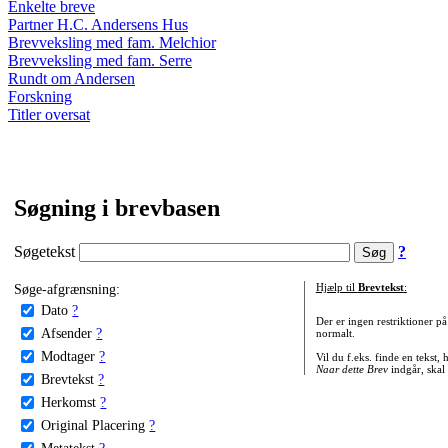
Enkelte breve
Partner H.C. Andersens Hus
Brevveksling med fam. Melchior
Brevveksling med fam. Serre
Rundt om Andersen
Forskning
Titler oversat
Søgning i brevbasen
Søgetekst
?
Søge-afgrænsning:
Hjælp til
Brevtekst
:
Dato
?
Der er ingen restriktioner p
Afsender
?
normalt.
Modtager
?
Vil du f.eks. finde en tekst,
Naar dette Brev
indgår, skal
Brevtekst
?
Herkomst
?
Original Placering
?
Metatekst
?