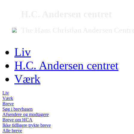
H.C. Andersen centret
The Hans Christian Andersen Centr
Liv
H.C. Andersen centret
Værk
Liv
Værk
Breve
Søg i brevbasen
Afsendere og modtagere
Breve om HCA
Ikke tidligere trykte breve
Alle breve