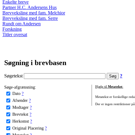
Enkelte breve
Partner H.C. Andersens Hus
Brevveksling med fam. Melchior
Brevveksling med fam. Serre
Rundt om Andersen
Forskning
Titler oversat
Søgning i brevbasen
Søgetekst
?
Søge-afgrænsning:
Hjælp til
Metatekst
:
Dato
?
Metatekst er forskellige reda
Afsender
?
Der er ingen restriktioner på
Modtager
?
Brevtekst
?
Herkomst
?
Original Placering
?
Metatekst
?