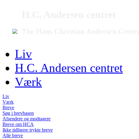
H.C. Andersen centret
The Hans Christian Andersen Centr
Liv
H.C. Andersen centret
Værk
Liv
Værk
Breve
Søg i brevbasen
Afsendere og modtagere
Breve om HCA
Ikke tidligere trykte breve
Alle breve