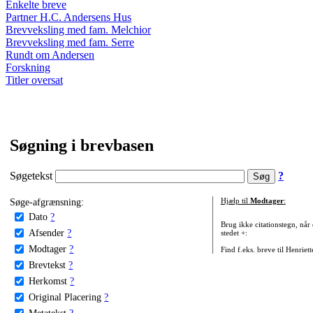
Enkelte breve
Partner H.C. Andersens Hus
Brevveksling med fam. Melchior
Brevveksling med fam. Serre
Rundt om Andersen
Forskning
Titler oversat
Søgning i brevbasen
Søgetekst
?
Søge-afgrænsning:
Hjælp til
Modtager
:
Dato
?
Brug ikke citationstegn, når
Afsender
?
stedet +:
Modtager
?
Find f.eks. breve til Henriet
Brevtekst
?
Herkomst
?
Original Placering
?
Metatekst
?