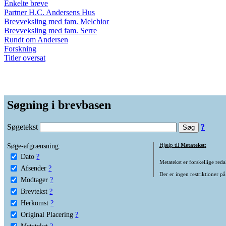
Enkelte breve
Partner H.C. Andersens Hus
Brevveksling med fam. Melchior
Brevveksling med fam. Serre
Rundt om Andersen
Forskning
Titler oversat
Søgning i brevbasen
Søgetekst
?
Søge-afgrænsning:
Hjælp til
Metatekst
:
Dato
?
Metatekst er forskellige reda
Afsender
?
Der er ingen restriktioner på
Modtager
?
Brevtekst
?
Herkomst
?
Original Placering
?
Metatekst
?