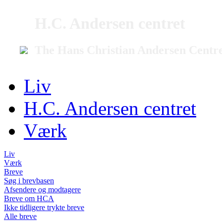
H.C. Andersen centret
The Hans Christian Andersen Centr
Liv
H.C. Andersen centret
Værk
Liv
Værk
Breve
Søg i brevbasen
Afsendere og modtagere
Breve om HCA
Ikke tidligere trykte breve
Alle breve