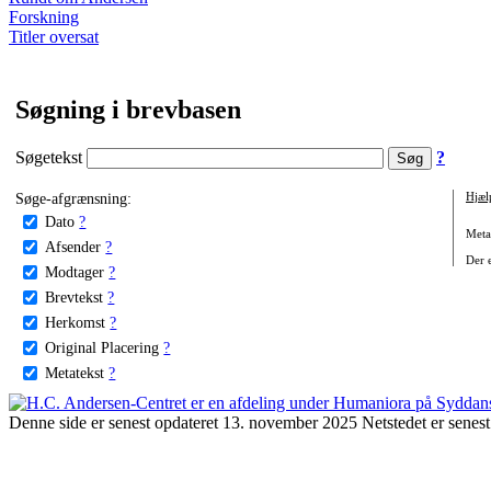
Forskning
Titler oversat
Søgning i brevbasen
Søgetekst
?
Søge-afgrænsning:
Hjæl
Dato
?
Metat
Afsender
?
Der e
Modtager
?
Brevtekst
?
Herkomst
?
Original Placering
?
Metatekst
?
Denne side er senest opdateret 13. november 2025 Netstedet er senest