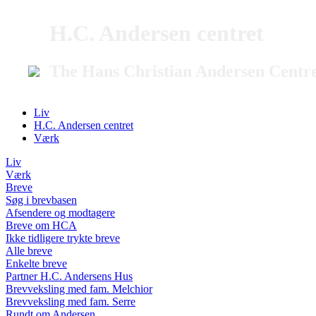
H.C. Andersen centret
The Hans Christian Andersen Centr
Liv
H.C. Andersen centret
Værk
Liv
Værk
Breve
Søg i brevbasen
Afsendere og modtagere
Breve om HCA
Ikke tidligere trykte breve
Alle breve
Enkelte breve
Partner H.C. Andersens Hus
Brevveksling med fam. Melchior
Brevveksling med fam. Serre
Rundt om Andersen