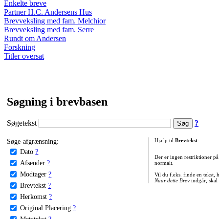
Enkelte breve
Partner H.C. Andersens Hus
Brevveksling med fam. Melchior
Brevveksling med fam. Serre
Rundt om Andersen
Forskning
Titler oversat
Søgning i brevbasen
Søgetekst
?
Søge-afgrænsning:
Hjælp til
Brevtekst
:
Dato
?
Der er ingen restriktioner p
Afsender
?
normalt.
Modtager
?
Vil du f.eks. finde en tekst,
Naar dette Brev
indgår, skal
Brevtekst
?
Herkomst
?
Original Placering
?
Metatekst
?