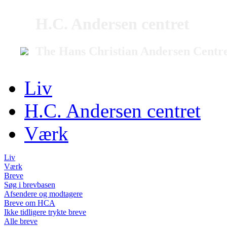
H.C. Andersen centret
The Hans Christian Andersen Centr
Liv
H.C. Andersen centret
Værk
Liv
Værk
Breve
Søg i brevbasen
Afsendere og modtagere
Breve om HCA
Ikke tidligere trykte breve
Alle breve