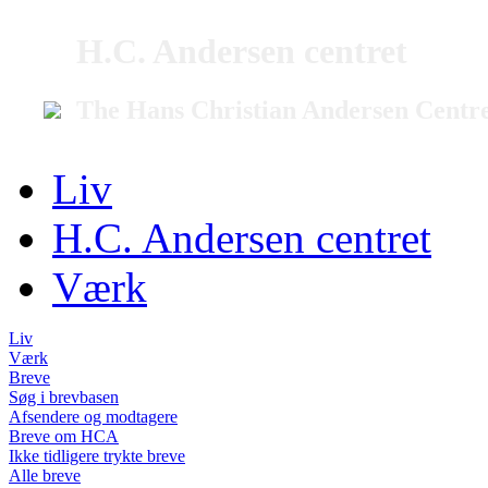
H.C. Andersen centret
The Hans Christian Andersen Centr
Liv
H.C. Andersen centret
Værk
Liv
Værk
Breve
Søg i brevbasen
Afsendere og modtagere
Breve om HCA
Ikke tidligere trykte breve
Alle breve