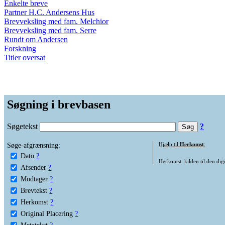
Enkelte breve
Partner H.C. Andersens Hus
Brevveksling med fam. Melchior
Brevveksling med fam. Serre
Rundt om Andersen
Forskning
Titler oversat
Søgning i brevbasen
Søgetekst
?
Søge-afgrænsning:
Hjælp til
Herkomst
:
Dato
?
Herkomst: kilden til den digi
Afsender
?
Modtager
?
Brevtekst
?
Herkomst
?
Original Placering
?
Metatekst
?