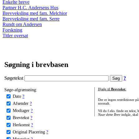
Enkelte breve
Partner H.C. Andersens Hus
Brevveksling med fam. Melchior
Brevveksling med fam. Serre
Rundt om Andersen
Forskning
Titler oversat
Søgning i brevbasen
Søgetekst
?
Søge-afgrænsning:
Hjælp til
Brevtekst
:
Dato
?
Der er ingen restriktioner p
Afsender
?
normalt.
Modtager
?
Vil du f.eks. finde en tekst,
Naar dette Brev
indgår, skal
Brevtekst
?
Herkomst
?
Original Placering
?
Metatekst
?