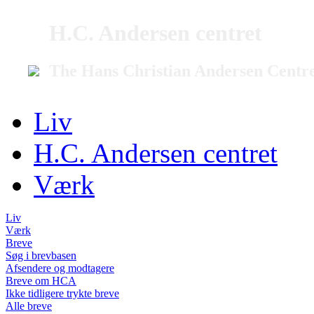
H.C. Andersen centret
The Hans Christian Andersen Centr
Liv
H.C. Andersen centret
Værk
Liv
Værk
Breve
Søg i brevbasen
Afsendere og modtagere
Breve om HCA
Ikke tidligere trykte breve
Alle breve