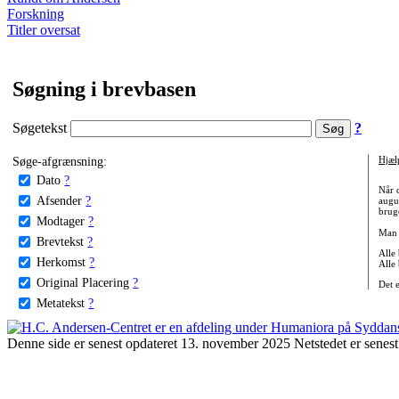
Forskning
Titler oversat
Søgning i brevbasen
Søgetekst
?
Søge-afgrænsning:
Hjæl
Dato
?
Når 
Afsender
?
augu
bruge
Modtager
?
Man 
Brevtekst
?
Alle
Herkomst
?
Alle
Original Placering
?
Det 
Metatekst
?
Denne side er senest opdateret 13. november 2025 Netstedet er senest