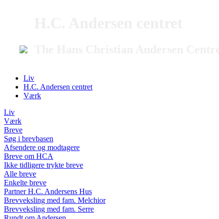
H.C. Andersen centret
The Hans Christian Andersen Centr
Liv
H.C. Andersen centret
Værk
Liv
Værk
Breve
Søg i brevbasen
Afsendere og modtagere
Breve om HCA
Ikke tidligere trykte breve
Alle breve
Enkelte breve
Partner H.C. Andersens Hus
Brevveksling med fam. Melchior
Brevveksling med fam. Serre
Rundt om Andersen