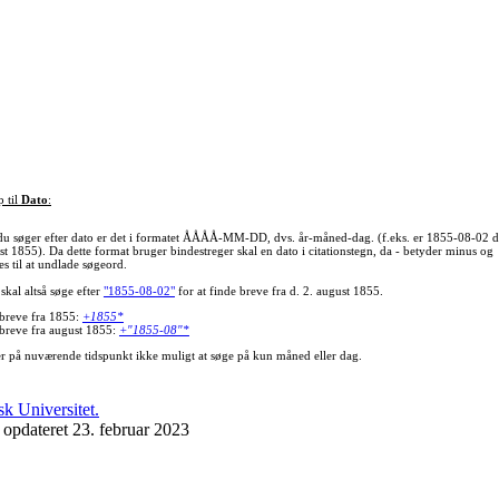
p til
Dato
:
du søger efter dato er det i formatet ÅÅÅÅ-MM-DD, dvs. år-måned-dag. (f.eks. er 1855-08-02 d
st 1855). Da dette format bruger bindestreger skal en dato i citationstegn, da - betyder minus og
s til at undlade søgeord.
skal altså søge efter
"1855-08-02"
for at finde breve fra d. 2. august 1855.
 breve fra 1855:
+1855*
 breve fra august 1855:
+"1855-08"*
er på nuværende tidspunkt ikke muligt at søge på kun måned eller dag.
 opdateret 23. februar 2023