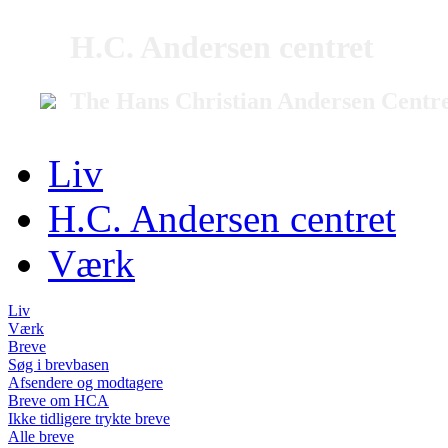
H.C. Andersen centret
The Hans Christian Andersen Centr
Liv
H.C. Andersen centret
Værk
Liv
Værk
Breve
Søg i brevbasen
Afsendere og modtagere
Breve om HCA
Ikke tidligere trykte breve
Alle breve