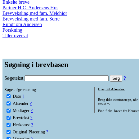
Enkelte breve
Partner H.C. Andersens Hus
Brevveksling med fam. Melchior
Brevveksling med fam. Serre
Rundt om Andersen
Forskning
Titler oversat
Søgning i brevbasen
Søgetekst
?
Søge-afgrænsning:
Hjælp til
Afsender
:
Dato
?
Brug ikke citationstegn, når
Afsender
?
stedet +:
Modtager
?
Find f.eks. breve fra Henrie
Brevtekst
?
Herkomst
?
Original Placering
?
Metatekst
?