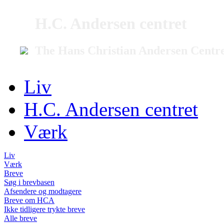
H.C. Andersen centret
The Hans Christian Andersen Centr
Liv
H.C. Andersen centret
Værk
Liv
Værk
Breve
Søg i brevbasen
Afsendere og modtagere
Breve om HCA
Ikke tidligere trykte breve
Alle breve