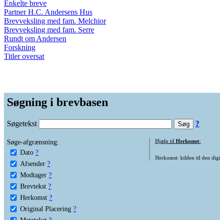
Enkelte breve
Partner H.C. Andersens Hus
Brevveksling med fam. Melchior
Brevveksling med fam. Serre
Rundt om Andersen
Forskning
Titler oversat
Søgning i brevbasen
Søgetekst
?
Søge-afgrænsning:
Hjælp til
Herkomst
:
Dato
?
Herkomst: kilden til den digi
Afsender
?
Modtager
?
Brevtekst
?
Herkomst
?
Original Placering
?
Metatekst
?