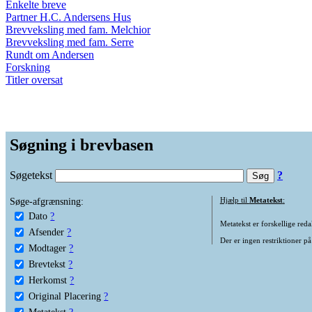
Enkelte breve
Partner H.C. Andersens Hus
Brevveksling med fam. Melchior
Brevveksling med fam. Serre
Rundt om Andersen
Forskning
Titler oversat
Søgning i brevbasen
Søgetekst
?
Søge-afgrænsning:
Hjælp til
Metatekst
:
Dato
?
Metatekst er forskellige reda
Afsender
?
Der er ingen restriktioner på
Modtager
?
Brevtekst
?
Herkomst
?
Original Placering
?
Metatekst
?