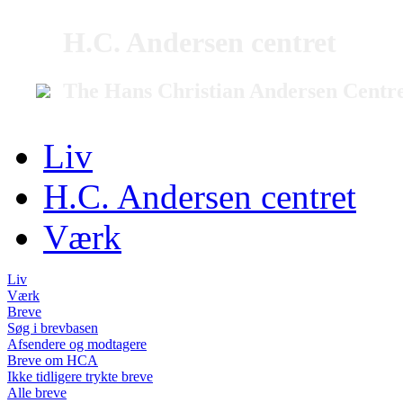
H.C. Andersen centret
The Hans Christian Andersen Centr
Liv
H.C. Andersen centret
Værk
Liv
Værk
Breve
Søg i brevbasen
Afsendere og modtagere
Breve om HCA
Ikke tidligere trykte breve
Alle breve