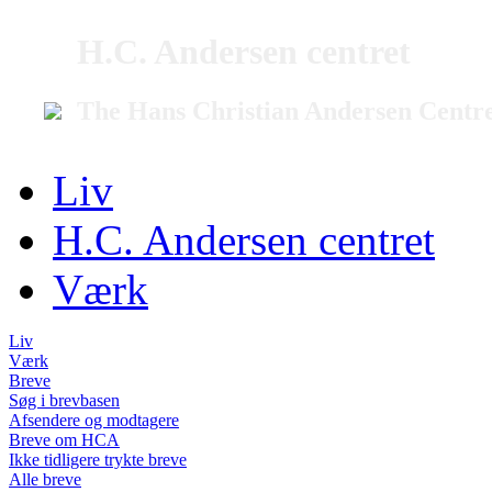
H.C. Andersen centret
The Hans Christian Andersen Centr
Liv
H.C. Andersen centret
Værk
Liv
Værk
Breve
Søg i brevbasen
Afsendere og modtagere
Breve om HCA
Ikke tidligere trykte breve
Alle breve