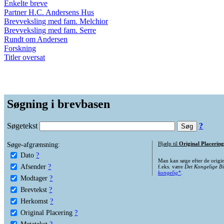
Enkelte breve
Partner H.C. Andersens Hus
Brevveksling med fam. Melchior
Brevveksling med fam. Serre
Rundt om Andersen
Forskning
Titler oversat
Søgning i brevbasen
Søgetekst
?
Søge-afgrænsning:
Hjælp til
Original Placering
Dato
?
Man kan søge efter de origi
Afsender
?
f.eks. være
Det Kongelige Bi
kongelig*
.
Modtager
?
Brevtekst
?
Herkomst
?
Original Placering
?
Metatekst
?