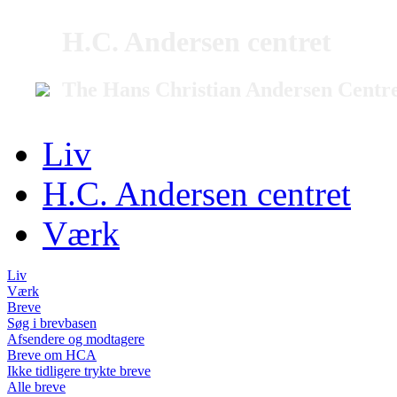
H.C. Andersen centret
The Hans Christian Andersen Centr
Liv
H.C. Andersen centret
Værk
Liv
Værk
Breve
Søg i brevbasen
Afsendere og modtagere
Breve om HCA
Ikke tidligere trykte breve
Alle breve