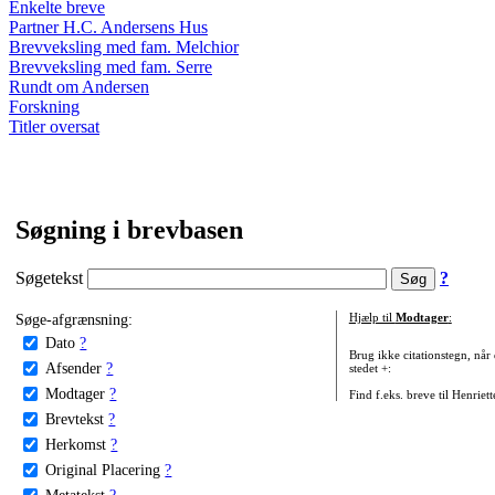
Enkelte breve
Partner H.C. Andersens Hus
Brevveksling med fam. Melchior
Brevveksling med fam. Serre
Rundt om Andersen
Forskning
Titler oversat
Søgning i brevbasen
Søgetekst
?
Søge-afgrænsning:
Hjælp til
Modtager
:
Dato
?
Brug ikke citationstegn, når
Afsender
?
stedet +:
Modtager
?
Find f.eks. breve til Henriet
Brevtekst
?
Herkomst
?
Original Placering
?
Metatekst
?