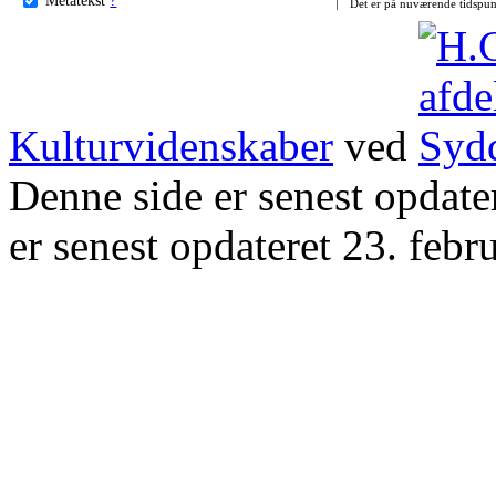
Det er på nuværende tidspun
Kulturvidenskaber
ved
Denne side er senest opdat
er senest opdateret 23. febr