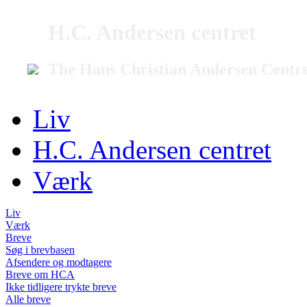
H.C. Andersen centret
The Hans Christian Andersen Centr
Liv
H.C. Andersen centret
Værk
Liv
Værk
Breve
Søg i brevbasen
Afsendere og modtagere
Breve om HCA
Ikke tidligere trykte breve
Alle breve