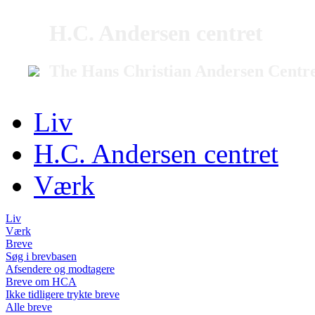
H.C. Andersen centret
The Hans Christian Andersen Centr
Liv
H.C. Andersen centret
Værk
Liv
Værk
Breve
Søg i brevbasen
Afsendere og modtagere
Breve om HCA
Ikke tidligere trykte breve
Alle breve