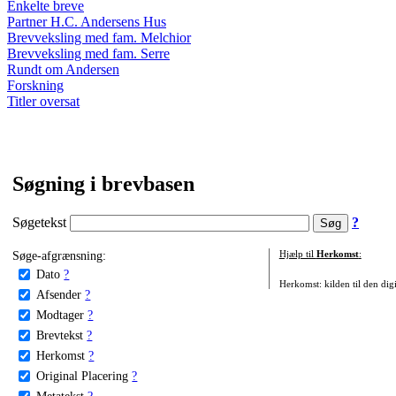
Enkelte breve
Partner H.C. Andersens Hus
Brevveksling med fam. Melchior
Brevveksling med fam. Serre
Rundt om Andersen
Forskning
Titler oversat
Søgning i brevbasen
Søgetekst
?
Søge-afgrænsning:
Hjælp til
Herkomst
:
Dato
?
Herkomst: kilden til den digi
Afsender
?
Modtager
?
Brevtekst
?
Herkomst
?
Original Placering
?
Metatekst
?