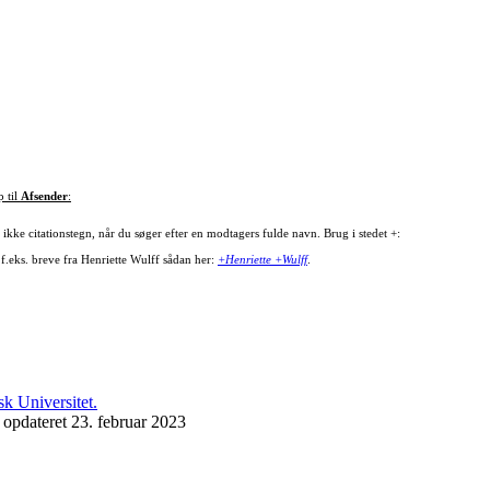
p til
Afsender
:
ikke citationstegn, når du søger efter en modtagers fulde navn. Brug i stedet +:
 f.eks. breve fra Henriette Wulff sådan her:
+Henriette +Wulff
.
 opdateret 23. februar 2023