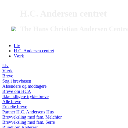
H.C. Andersen centret
The Hans Christian Andersen Centr
Liv
H.C. Andersen centret
Værk
Liv
Værk
Breve
Søg i brevbasen
Afsendere og modtagere
Breve om HCA
Ikke tidligere trykte breve
Alle breve
Enkelte breve
Partner H.C. Andersens Hus
Brevveksling med fam. Melchior
Brevveksling med fam. Serre
Rundt om Andersen