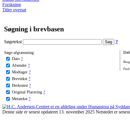
Forskning
Titler oversat
Søgning i brevbasen
Søgetekst
?
Søge-afgrænsning:
Hjæl
Dato
?
Brug 
Afsender
?
Find
Modtager
?
Brevtekst
?
Herkomst
?
Original Placering
?
Metatekst
?
Denne side er senest opdateret 13. november 2025 Netstedet er senest