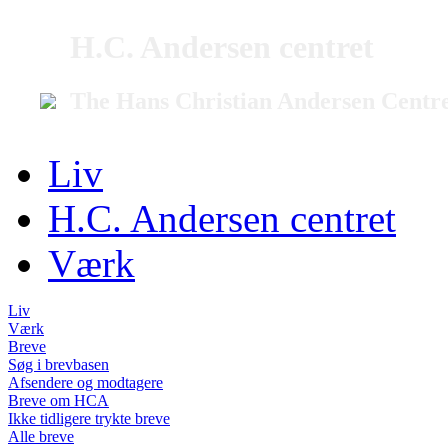
H.C. Andersen centret
The Hans Christian Andersen Centr
Liv
H.C. Andersen centret
Værk
Liv
Værk
Breve
Søg i brevbasen
Afsendere og modtagere
Breve om HCA
Ikke tidligere trykte breve
Alle breve