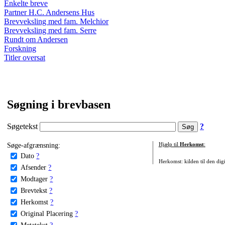
Enkelte breve
Partner H.C. Andersens Hus
Brevveksling med fam. Melchior
Brevveksling med fam. Serre
Rundt om Andersen
Forskning
Titler oversat
Søgning i brevbasen
Søgetekst
?
Søge-afgrænsning:
Hjælp til
Herkomst
:
Dato
?
Herkomst: kilden til den digi
Afsender
?
Modtager
?
Brevtekst
?
Herkomst
?
Original Placering
?
Metatekst
?