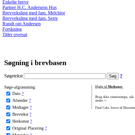
Enkelte breve
Partner H.C. Andersens Hus
Brevveksling med fam. Melchior
Brevveksling med fam. Serre
Rundt om Andersen
Forskning
Titler oversat
Søgning i brevbasen
Søgetekst
?
Søge-afgrænsning:
Hjælp til
Modtager
:
Dato
?
Brug ikke citationstegn, når
Afsender
?
stedet +:
Modtager
?
Find f.eks. breve til Henriet
Brevtekst
?
Herkomst
?
Original Placering
?
Metatekst
?