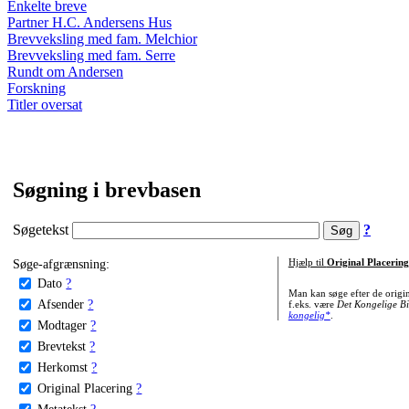
Enkelte breve
Partner H.C. Andersens Hus
Brevveksling med fam. Melchior
Brevveksling med fam. Serre
Rundt om Andersen
Forskning
Titler oversat
Søgning i brevbasen
Søgetekst
?
Søge-afgrænsning:
Hjælp til
Original Placering
Dato
?
Man kan søge efter de origi
Afsender
?
f.eks. være
Det Kongelige Bi
kongelig*
.
Modtager
?
Brevtekst
?
Herkomst
?
Original Placering
?
Metatekst
?