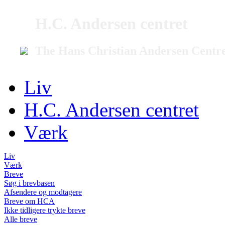
H.C. Andersen centret
The Hans Christian Andersen Centr
Liv
H.C. Andersen centret
Værk
Liv
Værk
Breve
Søg i brevbasen
Afsendere og modtagere
Breve om HCA
Ikke tidligere trykte breve
Alle breve