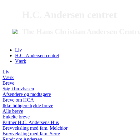
H.C. Andersen centret
The Hans Christian Andersen Centr
Liv
H.C. Andersen centret
Værk
Liv
Værk
Breve
Søg i brevbasen
Afsendere og modtagere
Breve om HCA
Ikke tidligere trykte breve
Alle breve
Enkelte breve
Partner H.C. Andersens Hus
Brevveksling med fam. Melchior
Brevveksling med fam. Serre
Rundt om Andersen