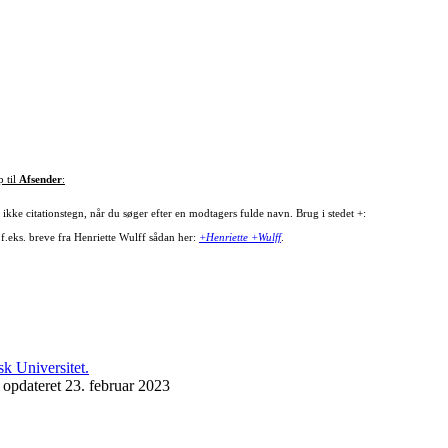
p til
Afsender
:
ikke citationstegn, når du søger efter en modtagers fulde navn. Brug i stedet +:
 f.eks. breve fra Henriette Wulff sådan her:
+Henriette +Wulff
.
 opdateret 23. februar 2023