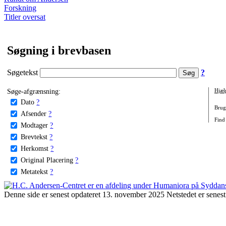
Forskning
Titler oversat
Søgning i brevbasen
Søgetekst
?
Søge-afgrænsning:
Hjæl
Dato
?
Brug 
Afsender
?
Find
Modtager
?
Brevtekst
?
Herkomst
?
Original Placering
?
Metatekst
?
Denne side er senest opdateret 13. november 2025 Netstedet er senest