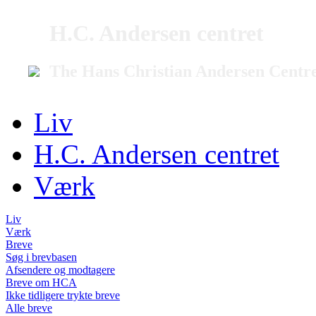
H.C. Andersen centret
The Hans Christian Andersen Centr
Liv
H.C. Andersen centret
Værk
Liv
Værk
Breve
Søg i brevbasen
Afsendere og modtagere
Breve om HCA
Ikke tidligere trykte breve
Alle breve