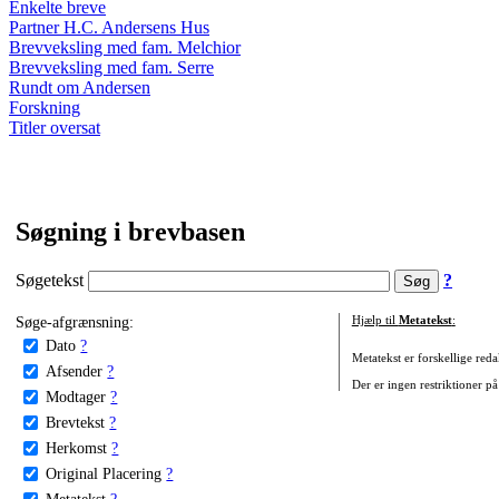
Enkelte breve
Partner H.C. Andersens Hus
Brevveksling med fam. Melchior
Brevveksling med fam. Serre
Rundt om Andersen
Forskning
Titler oversat
Søgning i brevbasen
Søgetekst
?
Søge-afgrænsning:
Hjælp til
Metatekst
:
Dato
?
Metatekst er forskellige reda
Afsender
?
Der er ingen restriktioner på
Modtager
?
Brevtekst
?
Herkomst
?
Original Placering
?
Metatekst
?