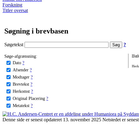
Forskning
Titler oversat
Søgning i brevbasen
Søgetekst
?
Søge-afgrænsning:
Hjæl
Dato
?
Herko
Afsender
?
Modtager
?
Brevtekst
?
Herkomst
?
Original Placering
?
Metatekst
?
Denne side er senest opdateret 13. november 2025 Netstedet er senest