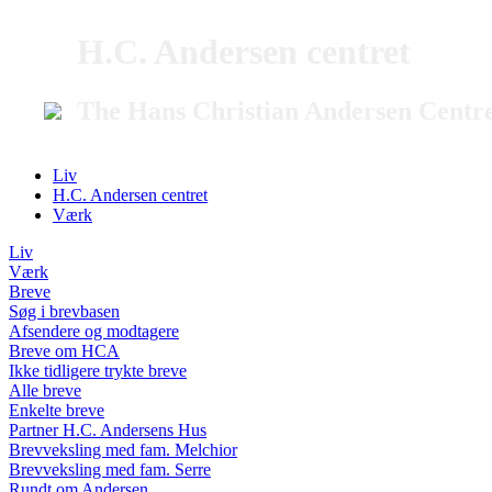
H.C. Andersen centret
The Hans Christian Andersen Centr
Liv
H.C. Andersen centret
Værk
Liv
Værk
Breve
Søg i brevbasen
Afsendere og modtagere
Breve om HCA
Ikke tidligere trykte breve
Alle breve
Enkelte breve
Partner H.C. Andersens Hus
Brevveksling med fam. Melchior
Brevveksling med fam. Serre
Rundt om Andersen