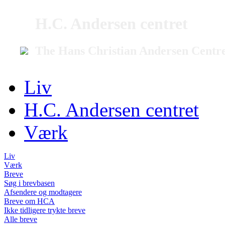
H.C. Andersen centret
The Hans Christian Andersen Centr
Liv
H.C. Andersen centret
Værk
Liv
Værk
Breve
Søg i brevbasen
Afsendere og modtagere
Breve om HCA
Ikke tidligere trykte breve
Alle breve