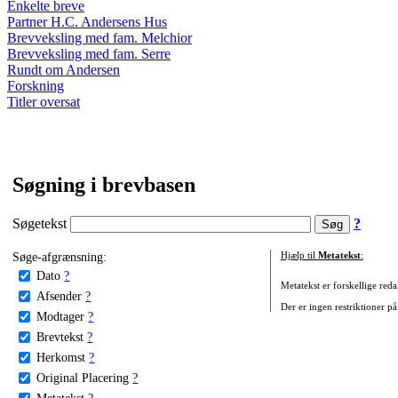
Enkelte breve
Partner H.C. Andersens Hus
Brevveksling med fam. Melchior
Brevveksling med fam. Serre
Rundt om Andersen
Forskning
Titler oversat
Søgning i brevbasen
Søgetekst
?
Søge-afgrænsning:
Hjælp til
Metatekst
:
Dato
?
Metatekst er forskellige reda
Afsender
?
Der er ingen restriktioner på
Modtager
?
Brevtekst
?
Herkomst
?
Original Placering
?
Metatekst
?