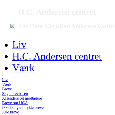
H.C. Andersen centret
The Hans Christian Andersen Centr
Liv
H.C. Andersen centret
Værk
Liv
Værk
Breve
Søg i brevbasen
Afsendere og modtagere
Breve om HCA
Ikke tidligere trykte breve
Alle breve