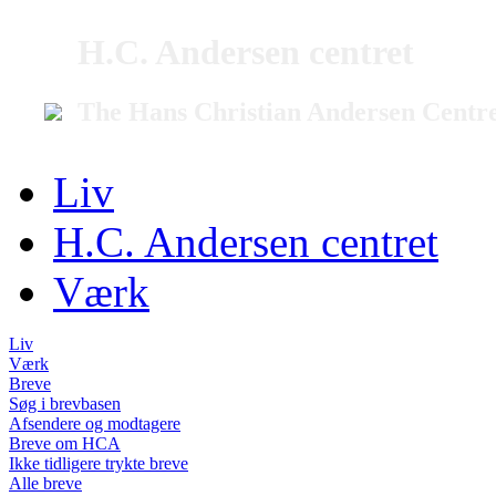
H.C. Andersen centret
The Hans Christian Andersen Centr
Liv
H.C. Andersen centret
Værk
Liv
Værk
Breve
Søg i brevbasen
Afsendere og modtagere
Breve om HCA
Ikke tidligere trykte breve
Alle breve