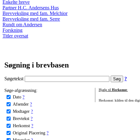
Enkelte breve
Partner H.C. Andersens Hus
Brevveksling med fam. Melchior
Brevveksling med fam. Serre
Rundt om Andersen
Forskning
Titler oversat
Søgning i brevbasen
Søgetekst
?
Søge-afgrænsning:
Hjælp til
Herkomst
:
Dato
?
Herkomst: kilden til den digi
Afsender
?
Modtager
?
Brevtekst
?
Herkomst
?
Original Placering
?
Metatekst
?