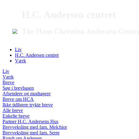
H.C. Andersen centret
The Hans Christian Andersen Centr
Liv
H.C. Andersen centret
Værk
Liv
Værk
Breve
Søg i brevbasen
Afsendere og modtagere
Breve om HCA
Ikke tidligere trykte breve
Alle breve
Enkelte breve
Partner H.C. Andersens Hus
Brevveksling med fam. Melchior
Brevveksling med fam. Serre
Rundt om Andersen