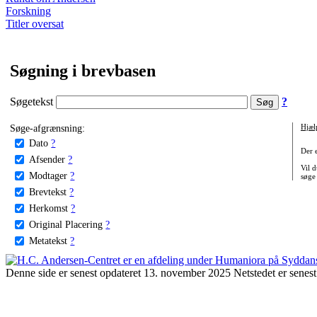
Forskning
Titler oversat
Søgning i brevbasen
Søgetekst
?
Søge-afgrænsning:
Hjæl
Dato
?
Der 
Afsender
?
Vil d
Modtager
?
søge
Brevtekst
?
Herkomst
?
Original Placering
?
Metatekst
?
Denne side er senest opdateret 13. november 2025 Netstedet er senest