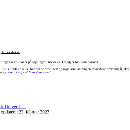
p til
Brevtekst
:
er ingen restriktioner på søgninger i brevtekst. Du søger blot som normalt.
u f.eks. finde en tekst, hvor både ordet
hest
og
vogn
samt sætningen
Naar dette Brev
indgår, skal
 efter
+hest +vogn +"Naar dette Brev"
.
 opdateret 23. februar 2023