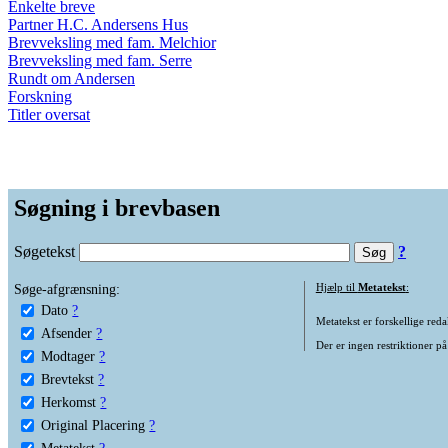
Enkelte breve
Partner H.C. Andersens Hus
Brevveksling med fam. Melchior
Brevveksling med fam. Serre
Rundt om Andersen
Forskning
Titler oversat
Søgning i brevbasen
Søgetekst
?
Søge-afgrænsning:
Hjælp til
Metatekst
:
Dato
?
Metatekst er forskellige reda
Afsender
?
Der er ingen restriktioner på
Modtager
?
Brevtekst
?
Herkomst
?
Original Placering
?
Metatekst
?