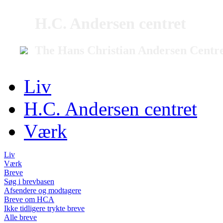
H.C. Andersen centret
The Hans Christian Andersen Centr
Liv
H.C. Andersen centret
Værk
Liv
Værk
Breve
Søg i brevbasen
Afsendere og modtagere
Breve om HCA
Ikke tidligere trykte breve
Alle breve