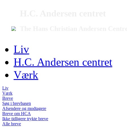
H.C. Andersen centret
The Hans Christian Andersen Centr
Liv
H.C. Andersen centret
Værk
Liv
Værk
Breve
Søg i brevbasen
Afsendere og modtagere
Breve om HCA
Ikke tidligere trykte breve
Alle breve