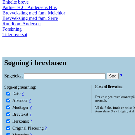
Enkelte breve
Partner H.C. Andersens Hus
Brevveksling med fam. Melchior
Brevveksling med fam. Serre
Rundt om Andersen
Forskning
Titler oversat
Søgning i brevbasen
Søgetekst
?
Søge-afgrænsning:
Hjælp til
Brevtekst
:
Dato
?
Der er ingen restriktioner p
Afsender
?
normalt.
Modtager
?
Vil du f.eks. finde en tekst,
Naar dette Brev
indgår, skal
Brevtekst
?
Herkomst
?
Original Placering
?
Metatekst
?