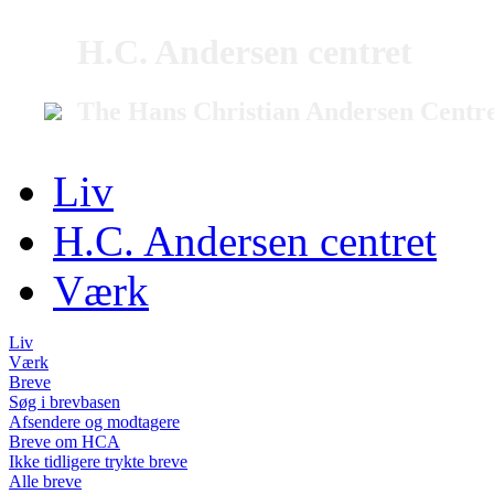
H.C. Andersen centret
The Hans Christian Andersen Centr
Liv
H.C. Andersen centret
Værk
Liv
Værk
Breve
Søg i brevbasen
Afsendere og modtagere
Breve om HCA
Ikke tidligere trykte breve
Alle breve