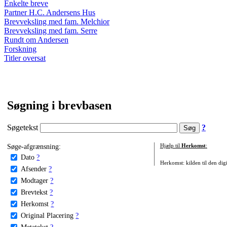
Enkelte breve
Partner H.C. Andersens Hus
Brevveksling med fam. Melchior
Brevveksling med fam. Serre
Rundt om Andersen
Forskning
Titler oversat
Søgning i brevbasen
Søgetekst
?
Søge-afgrænsning:
Hjælp til
Herkomst
:
Dato
?
Herkomst: kilden til den digi
Afsender
?
Modtager
?
Brevtekst
?
Herkomst
?
Original Placering
?
Metatekst
?