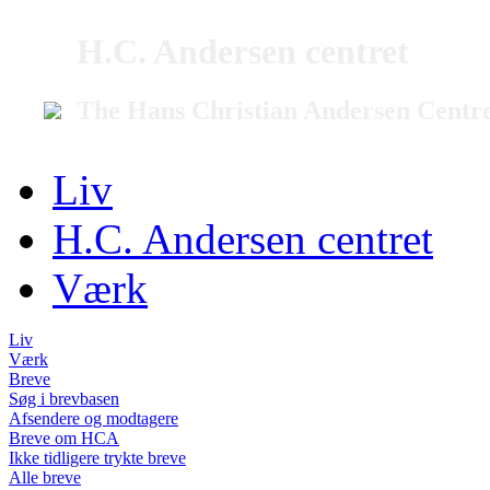
H.C. Andersen centret
The Hans Christian Andersen Centr
Liv
H.C. Andersen centret
Værk
Liv
Værk
Breve
Søg i brevbasen
Afsendere og modtagere
Breve om HCA
Ikke tidligere trykte breve
Alle breve