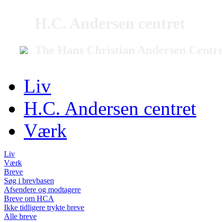
H.C. Andersen centret
The Hans Christian Andersen Centr
Liv
H.C. Andersen centret
Værk
Liv
Værk
Breve
Søg i brevbasen
Afsendere og modtagere
Breve om HCA
Ikke tidligere trykte breve
Alle breve