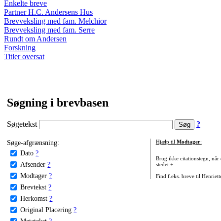
Enkelte breve
Partner H.C. Andersens Hus
Brevveksling med fam. Melchior
Brevveksling med fam. Serre
Rundt om Andersen
Forskning
Titler oversat
Søgning i brevbasen
Søgetekst
?
Søge-afgrænsning:
Hjælp til
Modtager
:
Dato
?
Brug ikke citationstegn, når
Afsender
?
stedet +:
Modtager
?
Find f.eks. breve til Henriet
Brevtekst
?
Herkomst
?
Original Placering
?
Metatekst
?