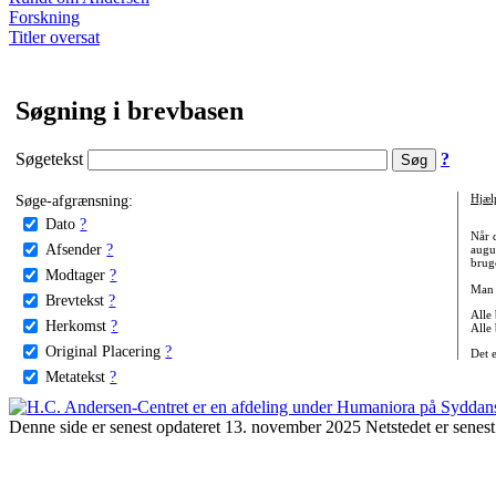
Forskning
Titler oversat
Søgning i brevbasen
Søgetekst
?
Søge-afgrænsning:
Hjæl
Dato
?
Når 
Afsender
?
augu
bruge
Modtager
?
Man 
Brevtekst
?
Alle
Herkomst
?
Alle
Original Placering
?
Det 
Metatekst
?
Denne side er senest opdateret 13. november 2025 Netstedet er senest