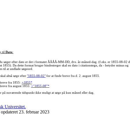
p til
Dato
:
du søger efter dato er det i formatet ÅÅÅÅ-MM-DD, dvs. år-måned-dag. (f.eks. er 1855-08-02 d
st 1855). Da dette format bruger bindestreger skal en dato i citationstegn, da - betyder minus og
s til at undlade søgeord.
skal altså søge efter
"1855-08-02"
for at finde breve fra d. 2. august 1855.
 breve fra 1855:
+1855*
 breve fra august 1855:
+"1855-08"*
er på nuværende tidspunkt ikke muligt at søge på kun måned eller dag.
 opdateret 23. februar 2023