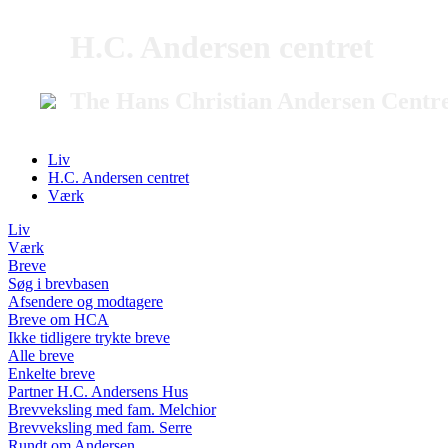
H.C. Andersen centret
The Hans Christian Andersen Centr
Liv
H.C. Andersen centret
Værk
Liv
Værk
Breve
Søg i brevbasen
Afsendere og modtagere
Breve om HCA
Ikke tidligere trykte breve
Alle breve
Enkelte breve
Partner H.C. Andersens Hus
Brevveksling med fam. Melchior
Brevveksling med fam. Serre
Rundt om Andersen